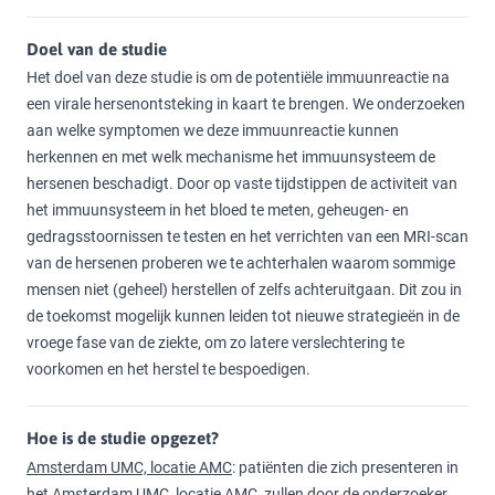
Doel van de studie
Het doel van deze studie is om de potentiële immuunreactie na
een virale hersenontsteking in kaart te brengen. We onderzoeken
aan welke symptomen we deze immuunreactie kunnen
herkennen en met welk mechanisme het immuunsysteem de
hersenen beschadigt. Door op vaste tijdstippen de activiteit van
het immuunsysteem in het bloed te meten, geheugen- en
gedragsstoornissen te testen en het verrichten van een MRI-scan
van de hersenen proberen we te achterhalen waarom sommige
mensen niet (geheel) herstellen of zelfs achteruitgaan. Dit zou in
de toekomst mogelijk kunnen leiden tot nieuwe strategieën in de
vroege fase van de ziekte, om zo latere verslechtering te
voorkomen en het herstel te bespoedigen.
Hoe is de studie opgezet?
Amsterdam UMC, locatie AMC
: patiënten die zich presenteren in
het Amsterdam UMC, locatie AMC, zullen door de onderzoeker