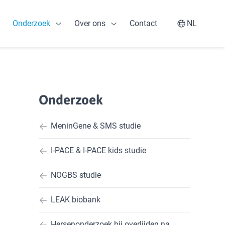
Onderzoek
Over ons
Contact
NL
Open Professionals
Open Onderzoek
Open Over ons
Switch la
Onderzoek
MeninGene & SMS studie
I-PACE & I-PACE kids studie
NOGBS studie
LEAK biobank
Hersenonderzoek bij overlijden na